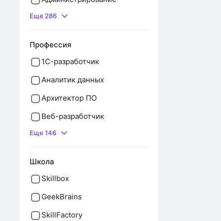
Еще 286
Профессия
1С-разработчик
Аналитик данных
Архитектор ПО
Веб-разработчик
Еще 146
Школа
Skillbox
GeekBrains
SkillFactory