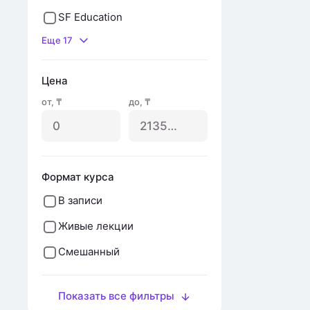
SF Education
Еще 17
Цена
от
,
₸
до
,
₸
Формат курса
В записи
Живые лекции
Смешанный
Показать все фильтры