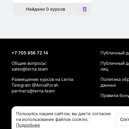
Найдено
0
курсов
+7 705 956 72 14
Публичный д
Общие вопросы:
Публичный д
sales@lerna.team
лиц
Размещение курсов на Lerna:
Политика об
Telegram @AnnaPorah
данных
partners@lerna.team
Правила бон
Пользуясь нашим сайтом, вы даете согласие

на использование файлов cookies.
Сог
Подробнее