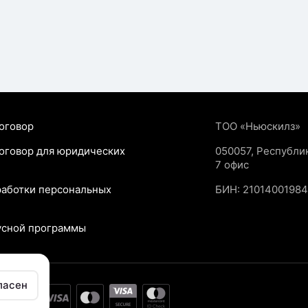
оговор
ТОО «Ньюскилз»
оговор для юридических
050057, Республика
7 офис
работки персональных
БИН: 2101400198
усной программы
ласен