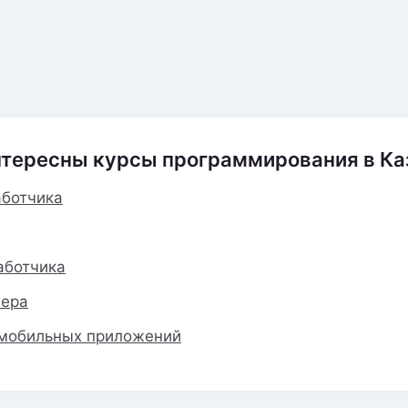
нтересны курсы программирования в Ка
аботчика
аботчика
нера
 мобильных приложений