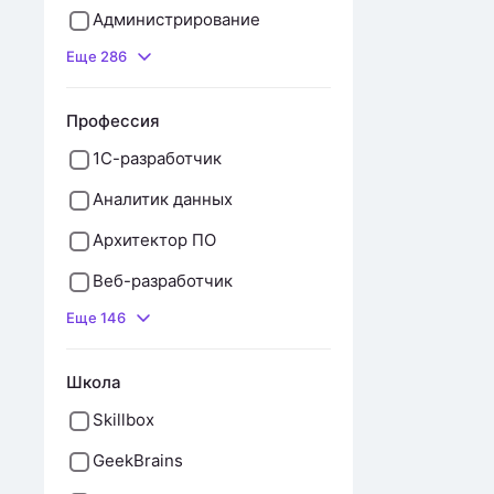
Администрирование
Еще 286
Профессия
1С-разработчик
Аналитик данных
Архитектор ПО
Веб-разработчик
Еще 146
Школа
Skillbox
GeekBrains