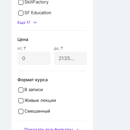
SkillFactory
SF Education
Еще 17
Цена
от
,
₸
до
,
₸
Формат курса
В записи
Живые лекции
Смешанный
Показать все фильтры