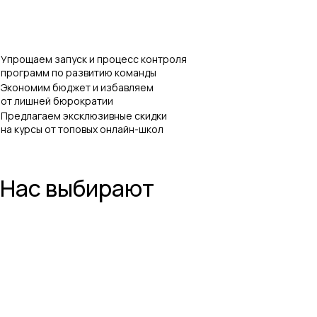
Упрощаем запуск и процесс контроля
программ по развитию команды
Экономим бюджет и избавляем
от лишней бюрократии
Предлагаем эксклюзивные скидки
на курсы от топовых онлайн-школ
Нас выбирают
Soft skills
Курсы для детей